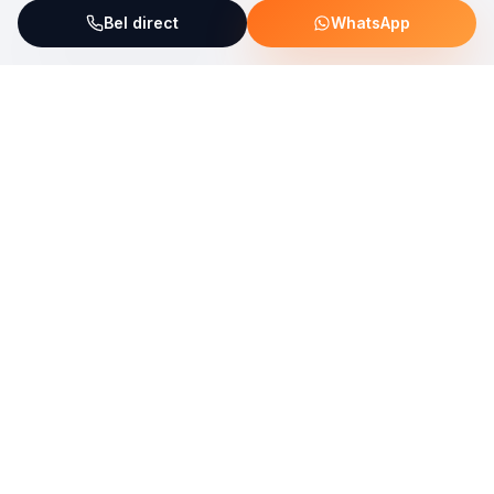
Bel direct
WhatsApp
ServiceFix steunt UNICEF Plastic Bricks
Lees meer →
Uw allround partner voor onderhoud, reparatie en