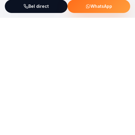
Bel direct
WhatsApp
ServiceFix steunt UNICEF Plastic Bricks
Lees meer →
Uw allround partner voor onderhoud, reparatie en