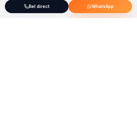
Bel direct
WhatsApp
ServiceFix steunt UNICEF Plastic Bricks
Lees meer →
Uw allround partner voor onderhoud, reparatie en