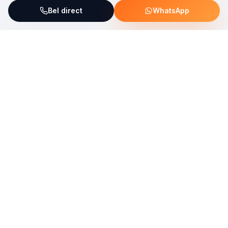
Bel direct
WhatsApp
ServiceFix steunt UNICEF Plastic Bricks
Lees meer →
Uw allround partner voor onderhoud, reparatie en