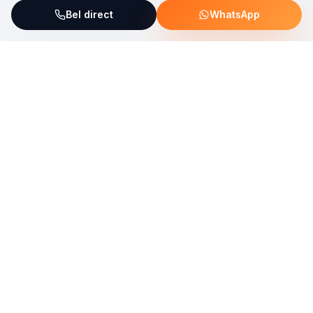
Bel direct
WhatsApp
ServiceFix steunt UNICEF Plastic Bricks
Lees meer →
Uw allround partner voor onderhoud, reparatie en