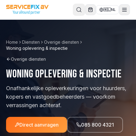
Direct naar inhoud
🇳🇱
NL
Home
Diensten
Overige diensten
Woning oplevering & inspectie
Overige diensten
Woning oplevering & inspectie
Onafhankelijke opleverkeuringen voor huurders,
kopers en vastgoedbeheerders — voorkom
verrassingen achteraf.
Direct aanvragen
085 800 4321