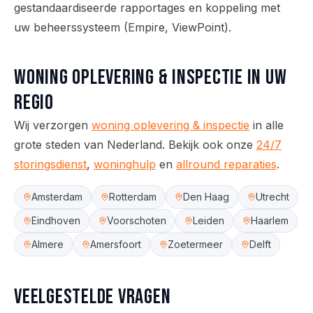
gestandaardiseerde rapportages en koppeling met
uw beheerssysteem (Empire, ViewPoint).
Woning oplevering & inspectie
in uw
regio
Wij verzorgen
woning oplevering & inspectie
in alle
grote steden van Nederland.
Bekijk ook onze
24/7
storingsdienst
,
woninghulp
en
allround reparaties
.
Amsterdam
Rotterdam
Den Haag
Utrecht
Eindhoven
Voorschoten
Leiden
Haarlem
Almere
Amersfoort
Zoetermeer
Delft
Veelgestelde vragen