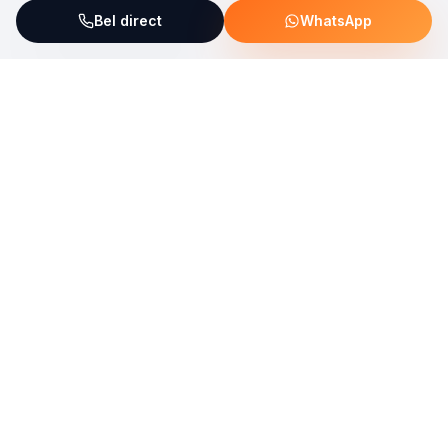
Bel direct
WhatsApp
ServiceFix steunt UNICEF Plastic Bricks
Lees meer →
Uw allround partner voor onderhoud, reparatie en