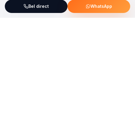
Bel direct
WhatsApp
ServiceFix steunt UNICEF Plastic Bricks
Lees meer →
Uw allround partner voor onderhoud, reparatie en