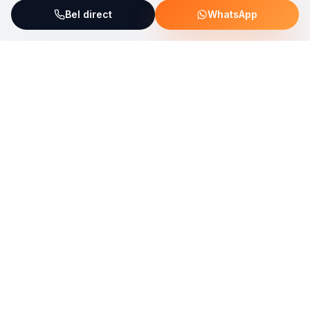
Bel direct
WhatsApp
ServiceFix steunt UNICEF Plastic Bricks
Lees meer →
Uw allround partner voor onderhoud, reparatie en