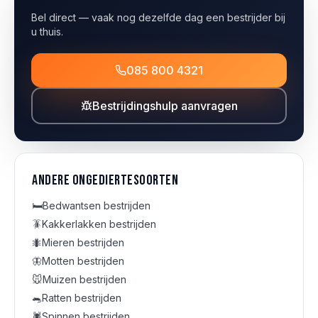
Bel direct — vaak nog dezelfde dag een bestrijder bij
u thuis.
085 800 4321
Bestrijdingshulp aanvragen
Andere ongediertesoorten
🛏️
Bedwantsen
bestrijden
🪳
Kakkerlakken
bestrijden
🐜
Mieren
bestrijden
🦋
Motten
bestrijden
🐭
Muizen
bestrijden
🐀
Ratten
bestrijden
🕷️
Spinnen
bestrijden