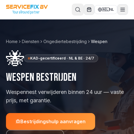
Direct naar inhoud
🇳🇱
NL
Home
Diensten
Ongediertebestrijding
Wespen
🐝
KAD-gecertificeerd · NL & BE · 24/7
Wespen
bestrijden
Wespennest verwijderen binnen 24 uur — vaste
prijs, met garantie.
Bestrijdingshulp aanvragen