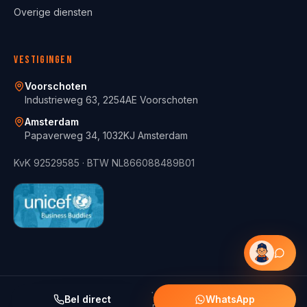
Overige diensten
Vestigingen
Voorschoten
Industrieweg 63, 2254AE Voorschoten
Amsterdam
Papaverweg 34, 1032KJ Amsterdam
KvK
92529585
· BTW
NL866088489B01
© 2021 -
2026
ServiceFix BV.
Alle rechten voorbehouden.
Bel direct
WhatsApp
Met zorg en liefde
ontworpen in Nederland
· ©
Cleverwebdesign