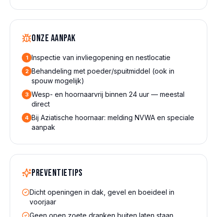
Onze aanpak
Inspectie van invliegopening en nestlocatie
1
Behandeling met poeder/spuitmiddel (ook in
2
spouw mogelijk)
Wesp- en hoornaarvrij binnen 24 uur — meestal
3
direct
Bij Aziatische hoornaar: melding NVWA en speciale
4
aanpak
Preventietips
Dicht openingen in dak, gevel en boeideel in
voorjaar
Geen open zoete dranken buiten laten staan