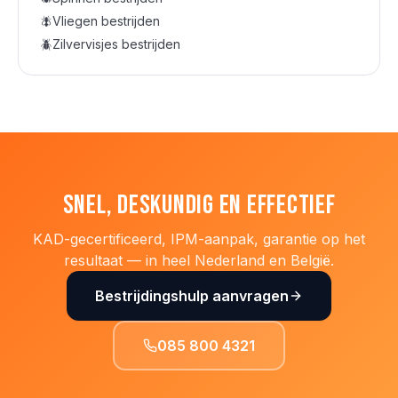
🪰
Vliegen
bestrijden
🪲
Zilvervisjes
bestrijden
Snel, deskundig en effectief
KAD-gecertificeerd, IPM-aanpak, garantie op het
resultaat — in heel Nederland en België.
Bestrijdingshulp aanvragen
085 800 4321