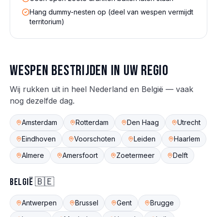
Hang dummy-nesten op (deel van wespen vermijdt
territorium)
Wespen
bestrijden in uw regio
Wij rukken uit in heel Nederland en België — vaak
nog dezelfde dag.
Amsterdam
Rotterdam
Den Haag
Utrecht
Eindhoven
Voorschoten
Leiden
Haarlem
Almere
Amersfoort
Zoetermeer
Delft
België 🇧🇪
Antwerpen
Brussel
Gent
Brugge