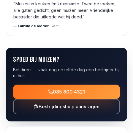
"
Muizen in keuken én kruipruimte. Twee bezoeken,
alle gaten gedicht, geen muizen meer. Vriendelijke
bestrijder die uitlegde wat hij deed.
"
—
Familie de Ridder
,
Gent
Spoed bij
muizen
?
Bel direct — vaak nog dezelfde dag een bestrijder bij
u thuis.
085 800 4321
Bestrijdingshulp aanvragen