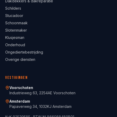
Dakdekkers & dakreparatie
Schilders
Stucadoor
Schoonmaak
Slotenmaker
Klusjesman
Onderhoud
Ongediertebestrijding
Overige diensten
Vestigingen
Voorschoten
Industrieweg 63, 2254AE Voorschoten
Amsterdam
Papaverweg 34, 1032KJ Amsterdam
KvK
92529585
· BTW
NL866088489B01