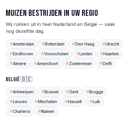
Muizen
bestrijden in uw regio
Wij rukken uit in heel Nederland en België — vaak
nog dezelfde dag.
Amsterdam
Rotterdam
Den Haag
Utrecht
Eindhoven
Voorschoten
Leiden
Haarlem
Almere
Amersfoort
Zoetermeer
Delft
België 🇧🇪
Antwerpen
Brussel
Gent
Brugge
Leuven
Mechelen
Hasselt
Luik
Charleroi
Namen