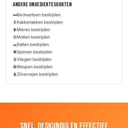
Andere ongediertesoorten
🛏️
Bedwantsen
bestrijden
🪳
Kakkerlakken
bestrijden
🐜
Mieren
bestrijden
🦋
Motten
bestrijden
🐀
Ratten
bestrijden
🕷️
Spinnen
bestrijden
🪰
Vliegen
bestrijden
🐝
Wespen
bestrijden
🪲
Zilvervisjes
bestrijden
Snel, deskundig en effectief