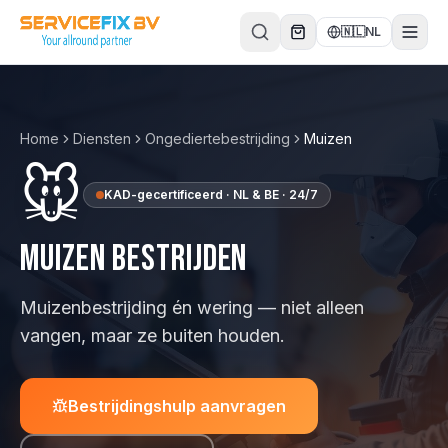
Direct naar inhoud
🇳🇱
NL
Home
Diensten
Ongediertebestrijding
Muizen
🐭
KAD-gecertificeerd · NL & BE · 24/7
Muizen
bestrijden
Muizenbestrijding én wering — niet alleen
vangen, maar ze buiten houden.
Bestrijdingshulp aanvragen