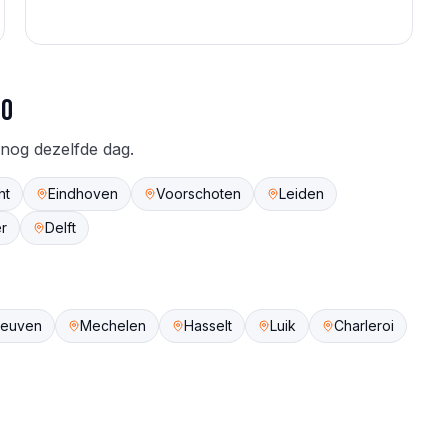
io
 nog dezelfde dag.
ht
Eindhoven
Voorschoten
Leiden
r
Delft
Leuven
Mechelen
Hasselt
Luik
Charleroi