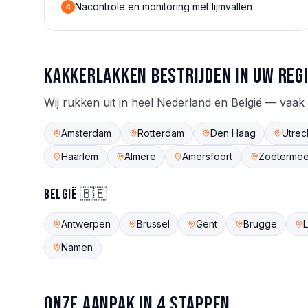
Nacontrole en monitoring met lijmvallen
4
Kakkerlakken
bestrijden in uw reg
Wij rukken uit in heel Nederland en België — vaak
Amsterdam
Rotterdam
Den Haag
Utrec
Haarlem
Almere
Amersfoort
Zoetermee
België 🇧🇪
Antwerpen
Brussel
Gent
Brugge
Namen
Onze aanpak in 4 stappen