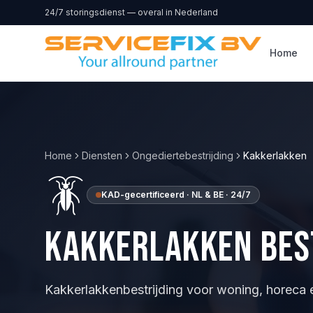
Direct naar inhoud
24/7 storingsdienst — overal in Nederland
Home
Home
Diensten
Ongediertebestrijding
Kakkerlakken
🪳
KAD-gecertificeerd · NL & BE · 24/7
Kakkerlakken
bes
Kakkerlakkenbestrijding voor woning, horeca