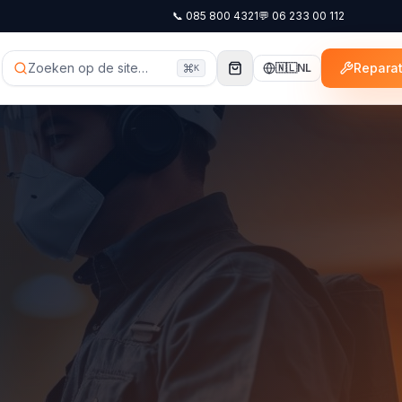
📞
085 800 4321
💬
06 233 00 112
Zoeken op de site…
Reparat
🇳🇱
NL
K