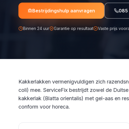
Bestrijdingshulp aanvragen
085
Binnen 24 uur
Garantie op resultaat
Vaste prijs voor
Kakkerlakken vermenigvuldigen zich razendsne
coli) mee. ServiceFix bestrijdt zowel de Duits
kakkerlak (Blatta orientalis) met gel-aas en r
conform voor horeca.