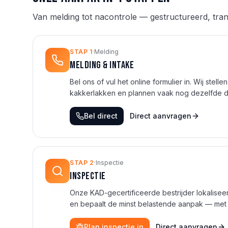
Van melding tot nacontrole — gestructureerd, tran
STAP
1
·
Melding
Melding & intake
Bel ons of vul het online formulier in. Wij stel
kakkerlakken en plannen vaak nog dezelfde da
Bel direct
Direct aanvragen
STAP
2
·
Inspectie
Inspectie
Onze KAD-gecertificeerde bestrijder lokalise
en bepaalt de minst belastende aanpak — met v
Plan inspectie in
Direct aanvragen