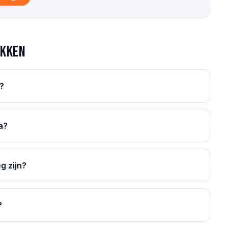
akken
?
a?
g zijn?
?