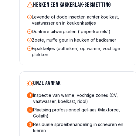
Herken een
kakkerlak
-besmetting
Levende of dode insecten achter koelkast,
vaatwasser en in keukenkastjes
Donkere uitwerpselen ('peperkorrels')
Zoete, muffe geur in keuken of badkamer
Eipakketjes (oötheken) op warme, vochtige
plekken
Onze aanpak
Inspectie van warme, vochtige zones (CV,
1
vaatwasser, koelkast, riool)
Plaatsing professioneel gel-aas (Maxforce,
2
Goliath)
Residuele sproeibehandeling in scheuren en
3
kieren