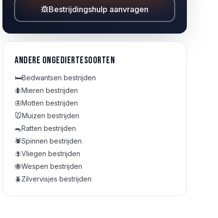
Bestrijdingshulp aanvragen
Andere ongediertesoorten
🛏️
Bedwantsen
bestrijden
🐜
Mieren
bestrijden
🦋
Motten
bestrijden
🐭
Muizen
bestrijden
🐀
Ratten
bestrijden
🕷️
Spinnen
bestrijden
🪰
Vliegen
bestrijden
🐝
Wespen
bestrijden
🪲
Zilvervisjes
bestrijden