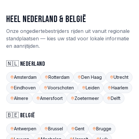
Heel Nederland & België
Onze ongediertebestrijders rijden uit vanuit regionale
standplaatsen — kies uw stad voor lokale informatie
en aanrijtijden.
🇳🇱
Nederland
Amsterdam
Rotterdam
Den Haag
Utrecht
Eindhoven
Voorschoten
Leiden
Haarlem
Almere
Amersfoort
Zoetermeer
Delft
🇧🇪
België
Antwerpen
Brussel
Gent
Brugge