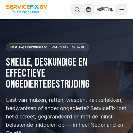
Direct naar inhoud
🇳🇱
NL
KAD-gecertificeerd
· IPM · 24/7 · NL & BE
Snelle, deskundige en
effectieve
ongediertebestrijding
Last van muizen, ratten, wespen, kakkerlakken,
bedwantsen of ander ongedierte? ServiceFix lost
het discreet, gegarandeerd en met de minst
belastende middelen op — in heel Nederland en