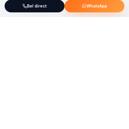
Bel direct
WhatsApp
ServiceFix steunt UNICEF Plastic Bricks
Lees meer →
Uw allround partner voor onderhoud, reparatie en