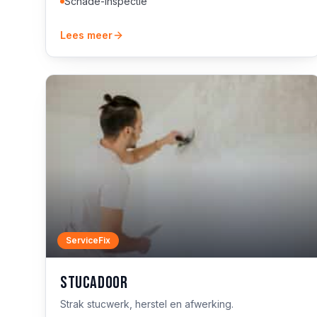
Schade-inspectie
Lees meer
ServiceFix
Stucadoor
Strak stucwerk, herstel en afwerking.