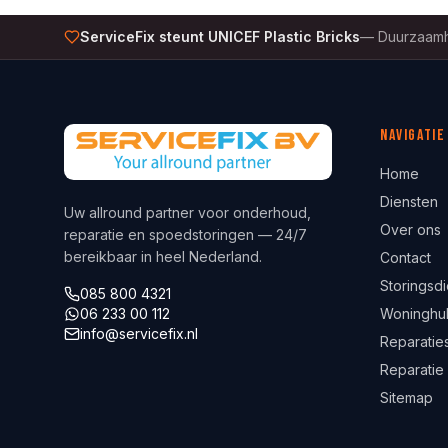
ServiceFix steunt UNICEF Plastic Bricks
—
Duurzaamh
Navigatie
Home
Diensten
Uw allround partner voor onderhoud,
Over ons
reparatie en spoedstoringen — 24/7
bereikbaar in heel Nederland.
Contact
Storingsdi
085 800 4321
06 233 00 112
Woninghu
info@servicefix.nl
Reparaties
Reparatie
Sitemap