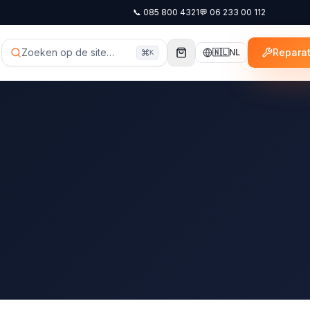
📞
085 800 4321
💬
06 233 00 112
Zoeken op de site…
Reparat
🇳🇱
NL
K