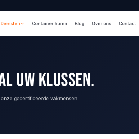
Diensten
Container huren
Blog
Over ons
Contact
al uw klussen.
— onze gecertificeerde vakmensen