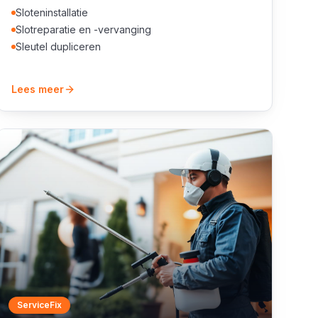
Sloteninstallatie
Slotreparatie en -vervanging
Sleutel dupliceren
Lees meer
ServiceFix