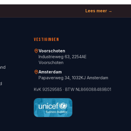
Lees meer →
Vestigingen
Voorschoten
Industrieweg 63, 2254AE
Voorschoten
and
Amsterdam
Papaverweg 34, 1032KJ Amsterdam
d
KvK
92529585
· BTW
NL866088489B01