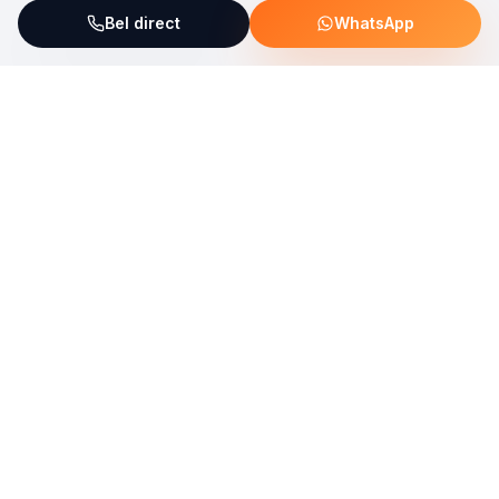
Bel direct
WhatsApp
ServiceFix steunt UNICEF Plastic Bricks
Lees meer →
Uw allround partner voor onderhoud, reparatie en