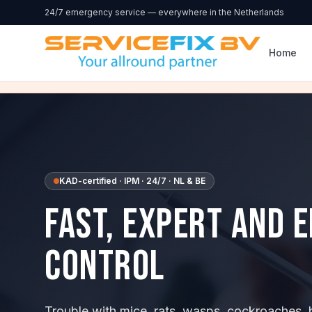
Skip to content
24/7 emergency service — everywhere in the Netherlands
Home
KAD-certified
· IPM · 24/7 · NL & BE
Fast, expert and e
control
Trouble with mice, rats, wasps, cockroaches, 