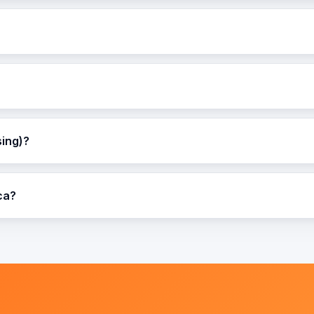
sing)?
ca?