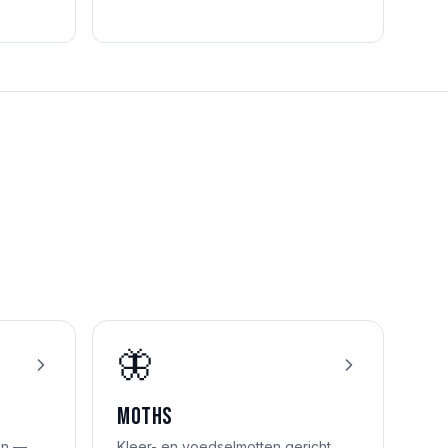
🦋
Moths
on —
Kleer- en voedselmotten gericht