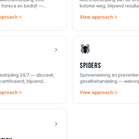
 horeca en bedrijf —
kolonie weg, blijvend resulta
conform.
pproach
View approach
🕷️
Spiders
estrijding 24/7 — discreet,
Spinnenwering en preventie
ertificeerd, blijvend
gevelbehandeling — webvrij
t.
seizoen lang.
pproach
View approach