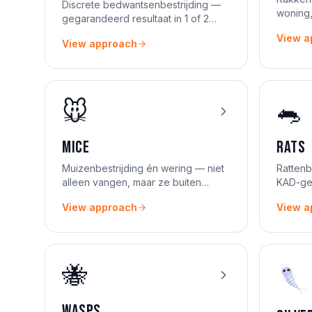
Discrete bedwantsenbestrijding —
woning,
gegarandeerd resultaat in 1 of 2
HACCP-
behandelingen.
View a
View approach
🐭
🐀
Mice
Rats
Muizenbestrijding én wering — niet
Rattenb
alleen vangen, maar ze buiten
KAD-gec
houden.
resultaa
View approach
View a
🐝
Wasps