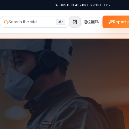
📞
085 800 4321
💬
06 233 00 112
Search the site…
Report a
🇬🇧
EN
K