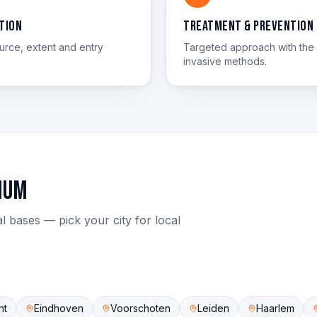
tion
Treatment & prevention
rce, extent and entry
Targeted approach with the 
invasive methods.
ium
l bases — pick your city for local
ht
Eindhoven
Voorschoten
Leiden
Haarlem