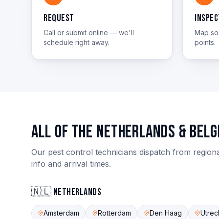
Request
Inspec
Call or submit online — we'll
Map sou
schedule right away.
points.
All of the Netherlands & Belg
Our pest control technicians dispatch from regiona
info and arrival times.
🇳🇱
Netherlands
Amsterdam
Rotterdam
Den Haag
Utrec