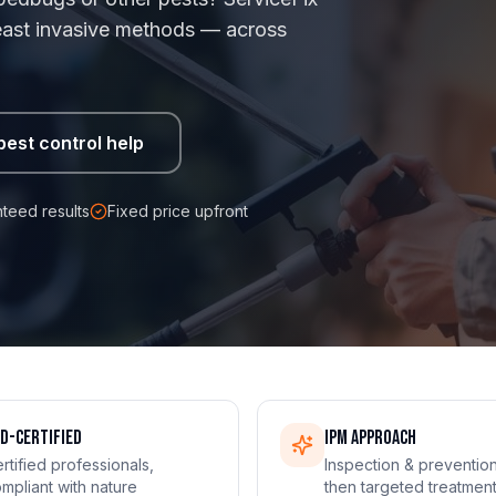
 least invasive methods — across
pest control help
teed results
Fixed price upfront
D-certified
IPM approach
rtified professionals,
Inspection & prevention 
mpliant with nature
then targeted treatment