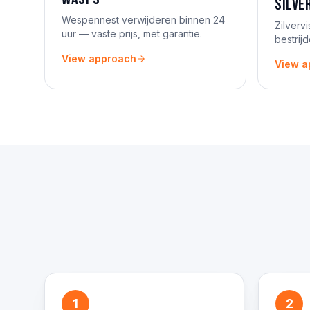
Silve
Wespennest verwijderen binnen 24
Zilverv
uur — vaste prijs, met garantie.
bestrij
insect.
View approach
View a
1
2