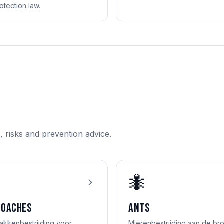
otection law.
s, risks and prevention advice.
🐜
roaches
Ants
akkenbestrijding voor
Mierenbestrijding aan de br