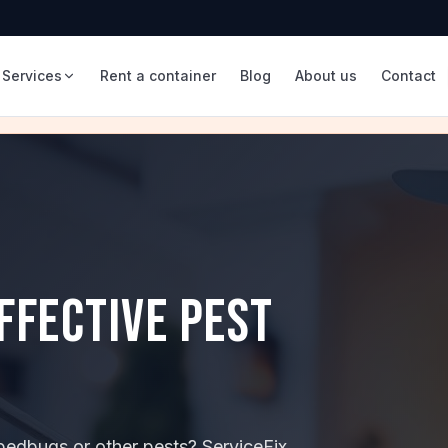
Services
Rent a container
Blog
About us
Contact
ffective pest
bedbugs or other pests? ServiceFix