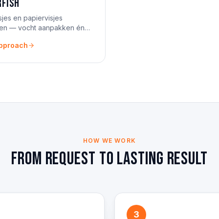
rfish
isjes en papiervisjes
den — vocht aanpakken én
pproach
HOW WE WORK
From request to lasting result
3