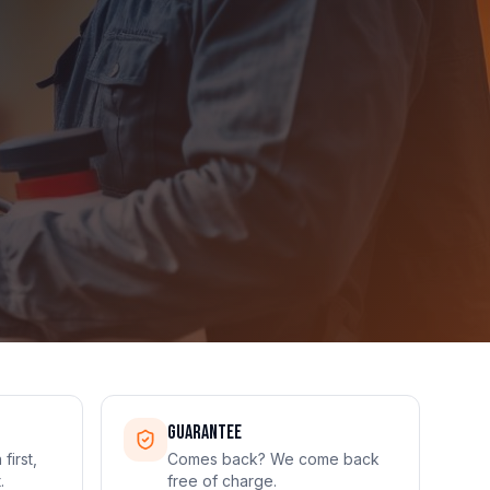
Guarantee
first,
Comes back? We come back
.
free of charge.