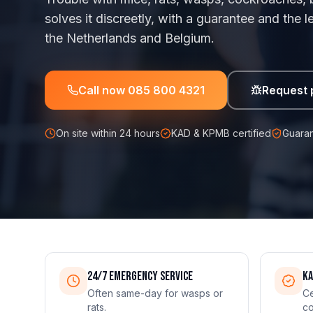
solves it discreetly, with a guarantee and the
the Netherlands and Belgium.
Call now
085 800 4321
Request 
On site within 24 hours
KAD & KPMB certified
Guaran
24/7 emergency service
KA
Often same-day for wasps or
Ce
rats.
co