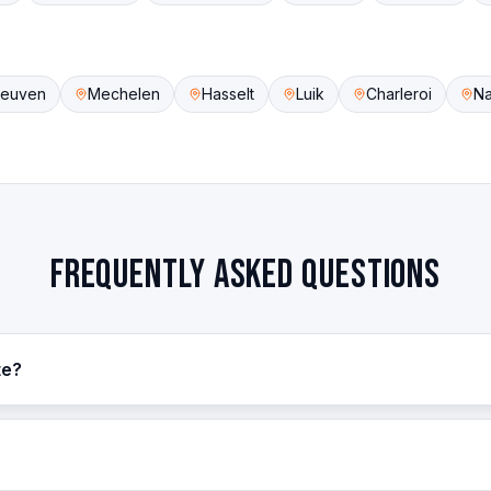
Leuven
Mechelen
Hasselt
Luik
Charleroi
N
Frequently asked questions
te?