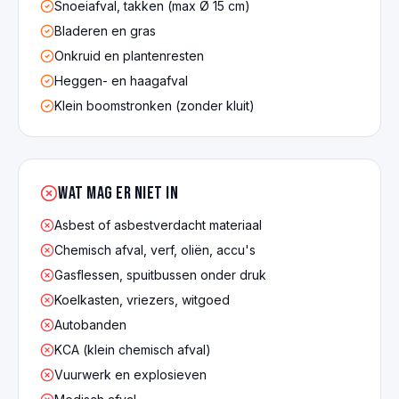
Snoeiafval, takken (max Ø 15 cm)
Bladeren en gras
Onkruid en plantenresten
Heggen- en haagafval
Klein boomstronken (zonder kluit)
Wat mag er NIET in
Asbest of asbestverdacht materiaal
Chemisch afval, verf, oliën, accu's
Gasflessen, spuitbussen onder druk
Koelkasten, vriezers, witgoed
Autobanden
KCA (klein chemisch afval)
Vuurwerk en explosieven