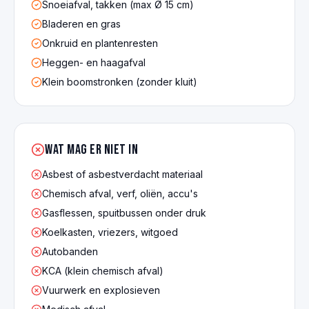
Snoeiafval, takken (max Ø 15 cm)
Bladeren en gras
Onkruid en plantenresten
Heggen- en haagafval
Klein boomstronken (zonder kluit)
Wat mag er NIET in
Asbest of asbestverdacht materiaal
Chemisch afval, verf, oliën, accu's
Gasflessen, spuitbussen onder druk
Koelkasten, vriezers, witgoed
Autobanden
KCA (klein chemisch afval)
Vuurwerk en explosieven