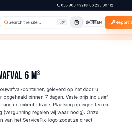
📞
085 800 4321
💬
06 233 00 112
Search the site…
Report a
🇬🇧
EN
K
afval 6 m³
uwafval-container, geleverd op het door u
opgehaald binnen 7 dagen. Vaste prijs inclusief
king en milieubijdrage. Plaatsing op eigen terrein
 (vergunning regelen wij waar nodig). Onze
en van het ServiceFix-logo zodat ze direct