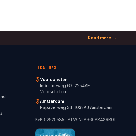
Read more →
Locations
Voorschoten
Industrieweg 63, 2254AE
Voorschoten
and
Amsterdam
Papaverweg 34, 1032KJ Amsterdam
d
KvK
92529585
· BTW
NL866088489B01