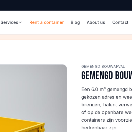
Services
Rent a container
Blog
About us
Contact
GEMENGD BOUWAFVAL
Gemengd bouw
Een 6.0 m³ gemengd bo
gekozen adres en weer 
brengen, halen, verwer
of op de openbare weg
containers zijn voorzi
herkenbaar zijn.