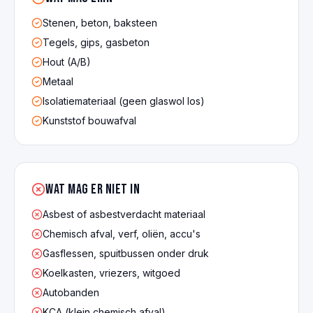
Stenen, beton, baksteen
Tegels, gips, gasbeton
Hout (A/B)
Metaal
Isolatiemateriaal (geen glaswol los)
Kunststof bouwafval
Wat mag er NIET in
Asbest of asbestverdacht materiaal
Chemisch afval, verf, oliën, accu's
Gasflessen, spuitbussen onder druk
Koelkasten, vriezers, witgoed
Autobanden
KCA (klein chemisch afval)