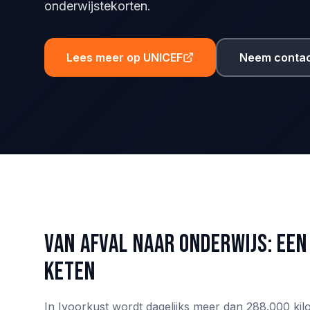
onderwijstekorten.
Lees meer op UNICEF
Neem contac
Van afval naar onderwijs: ee
keten
In Ivoorkust wordt dagelijks meer dan 288.000 kil