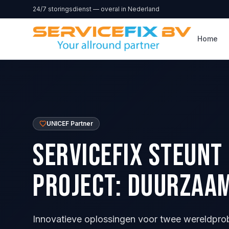
Direct naar inhoud
24/7 storingsdienst — overal in Nederland
Home
UNICEF Partner
ServiceFix steunt 
Project: Duurzaam
Innovatieve oplossingen voor twee wereldprob