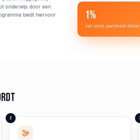
tot onderwijs door een
1%
rogramma biedt hiervoor
van onze jaaromzet donere
ordt
2