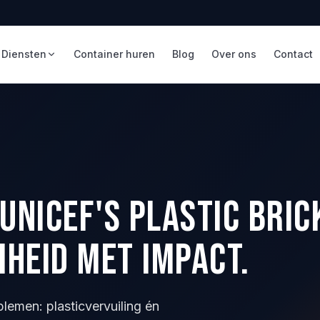
Diensten
Container huren
Blog
Over ons
Contact
UNICEF's Plastic Bric
heid met Impact.
lemen: plasticvervuiling én