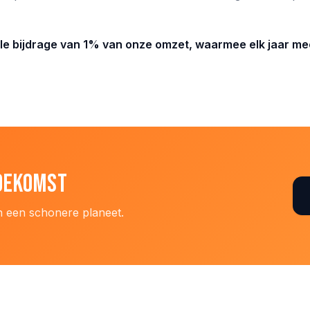
ciële bijdrage van 1% van onze omzet, waarmee elk jaar m
oekomst
n een schonere planeet.