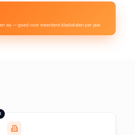
n wij — goed voor meerdere klaslokalen per jaar.
3