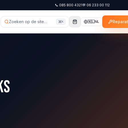
📞
085 800 4321
💬
06 233 00 112
Zoeken op de site…
Reparat
🇳🇱
NL
K
ks