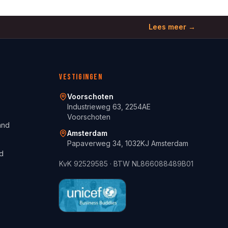
Lees meer →
Vestigingen
Voorschoten
Industrieweg 63, 2254AE
Voorschoten
and
Amsterdam
Papaverweg 34, 1032KJ Amsterdam
d
KvK
92529585
· BTW
NL866088489B01