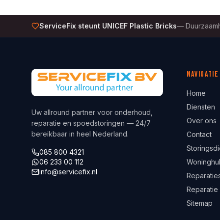
ServiceFix steunt UNICEF Plastic Bricks
—
Duurzaamh
Navigatie
Home
Diensten
Uw allround partner voor onderhoud,
Over ons
reparatie en spoedstoringen — 24/7
bereikbaar in heel Nederland.
Contact
Storingsdi
085 800 4321
06 233 00 112
Woninghu
info@servicefix.nl
Reparaties
Reparatie
Sitemap