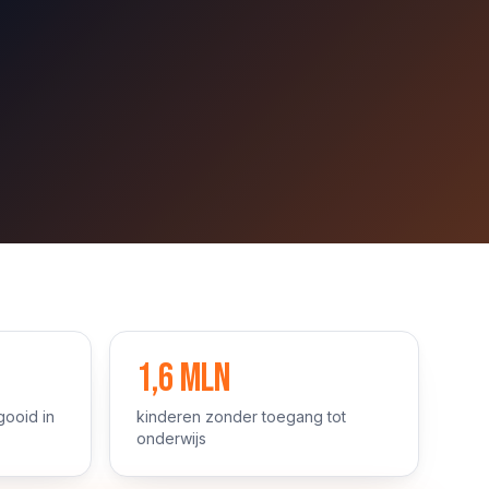
1,6 mln
gooid in
kinderen zonder toegang tot
onderwijs