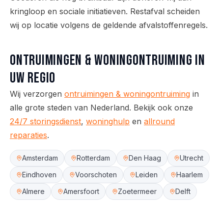
kringloop en sociale initiatieven. Restafval scheiden
wij op locatie volgens de geldende afvalstoffenregels.
Ontruimingen & woningontruiming
in
uw regio
Wij verzorgen
ontruimingen & woningontruiming
in
alle grote steden van Nederland.
Bekijk ook onze
24/7 storingsdienst
,
woninghulp
en
allround
reparaties
.
Amsterdam
Rotterdam
Den Haag
Utrecht
Eindhoven
Voorschoten
Leiden
Haarlem
Almere
Amersfoort
Zoetermeer
Delft