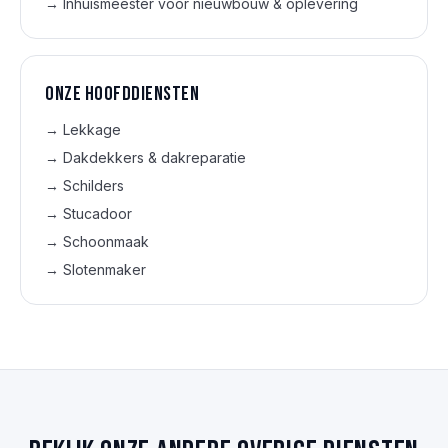
→
Inhuismeester voor nieuwbouw & oplevering
Onze hoofd­diensten
→
Lekkage
→
Dakdekkers & dakreparatie
→
Schilders
→
Stucadoor
→
Schoonmaak
→
Slotenmaker