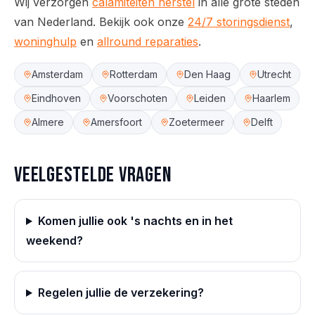
Wij verzorgen
calamiteiten herstel
in alle grote steden
van Nederland.
Bekijk ook onze
24/7 storingsdienst
,
woninghulp
en
allround reparaties
.
Amsterdam
Rotterdam
Den Haag
Utrecht
Eindhoven
Voorschoten
Leiden
Haarlem
Almere
Amersfoort
Zoetermeer
Delft
Veelgestelde vragen
Komen jullie ook 's nachts en in het
weekend?
Regelen jullie de verzekering?