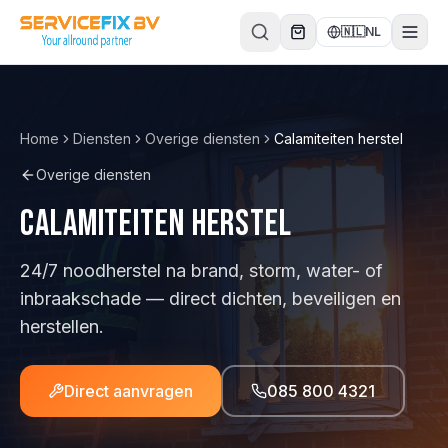
Direct naar inhoud
🇳🇱
NL
Home
Diensten
Overige diensten
Calamiteiten herstel
Overige diensten
Calamiteiten herstel
24/7 noodherstel na brand, storm, water- of
inbraakschade — direct dichten, beveiligen en
herstellen.
Direct aanvragen
085 800 4321