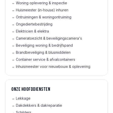
→
Woning oplevering & inspectie
→
Huismeester (in-house) inhuren
→
Ontruimingen & woningontruiming
→
Ongediertebestrijding
→
Elektricien & elektra
→
Cameratoezicht & beveiligingscamera's
→
Beveiliging woning & bedrijfspand
→
Brandbeveiliging & blusmiddelen
→
Container service & afvalcontainers
→
Inhuismeester voor nieuwbouw & oplevering
Onze hoofd­diensten
→
Lekkage
→
Dakdekkers & dakreparatie
→
Schilders