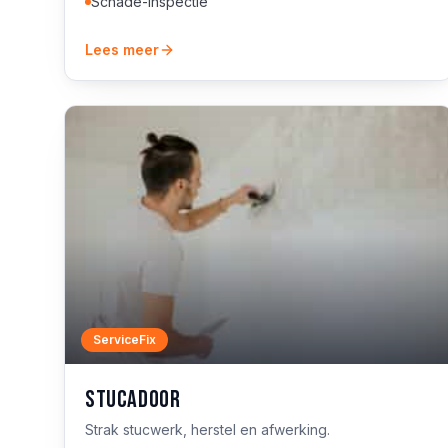
Schade-inspectie
Lees meer
ServiceFix
Stucadoor
Strak stucwerk, herstel en afwerking.