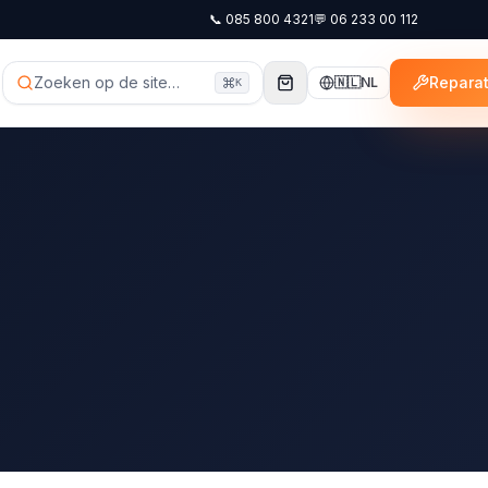
📞
085 800 4321
💬
06 233 00 112
Zoeken op de site…
Reparat
🇳🇱
NL
K