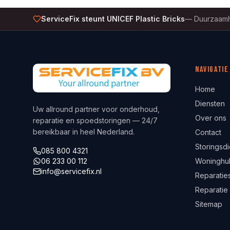
ServiceFix steunt UNICEF Plastic Bricks
—
Duurzaamh
Navigatie
Home
Diensten
Uw allround partner voor onderhoud,
Over ons
reparatie en spoedstoringen — 24/7
bereikbaar in heel Nederland.
Contact
Storingsdi
085 800 4321
06 233 00 112
Woninghu
info@servicefix.nl
Reparaties
Reparatie
Sitemap