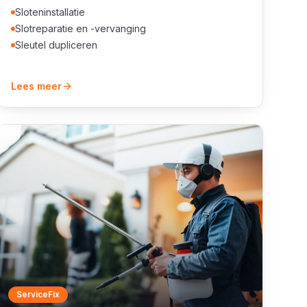
Sloteninstallatie
Slotreparatie en -vervanging
Sleutel dupliceren
Lees meer
ServiceFix