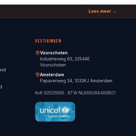
Lees meer →
Vestigingen
Voorschoten
Industrieweg 63, 2254AE
Voorschoten
and
Amsterdam
Papaverweg 34, 1032KJ Amsterdam
d
KvK
92529585
· BTW
NL866088489B01