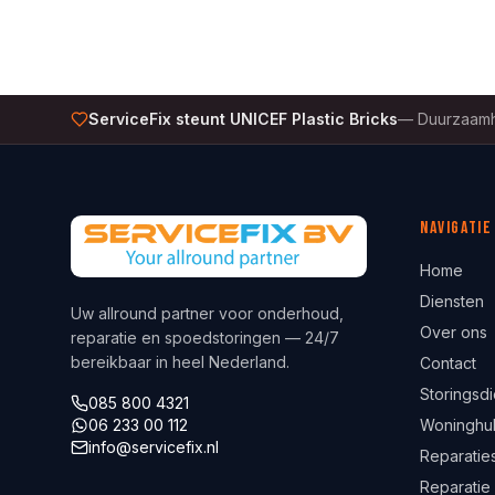
ServiceFix steunt UNICEF Plastic Bricks
—
Duurzaamh
Navigatie
Home
Diensten
Uw allround partner voor onderhoud,
Over ons
reparatie en spoedstoringen — 24/7
bereikbaar in heel Nederland.
Contact
Storingsdi
085 800 4321
06 233 00 112
Woninghu
info@servicefix.nl
Reparaties
Reparatie