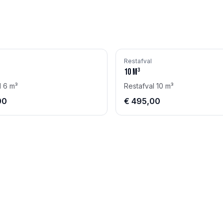
Restafval
10
m³
l 6 m³
Restafval 10 m³
00
€ 495,00