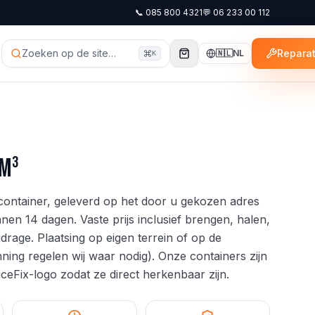
📞
085 800 4321
💬
06 233 00 112
Zoeken op de site…
Reparat
🇳🇱
NL
K
 m³
-container, geleverd op het door u gekozen adres
en 14 dagen. Vaste prijs inclusief brengen, halen,
jdrage. Plaatsing op eigen terrein of op de
ing regelen wij waar nodig). Onze containers zijn
ceFix-logo zodat ze direct herkenbaar zijn.