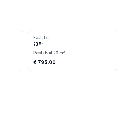
Restafval
20
m³
Restafval 20 m³
€ 795,00