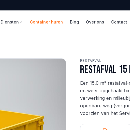
Diensten
Container huren
Blog
Over ons
Contact
RESTAFVAL
Restafval 15
Een 15.0 m³ restafval
en weer opgehaald binn
verwerking en milieubi
openbare weg (vergunn
voorzien van het Servi