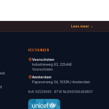
Lees meer →
Vestigingen
Voorschoten
Industrieweg 63, 2254AE
Voorschoten
and
Amsterdam
Papaverweg 34, 1032KJ Amsterdam
d
KvK
92529585
· BTW
NL866088489B01