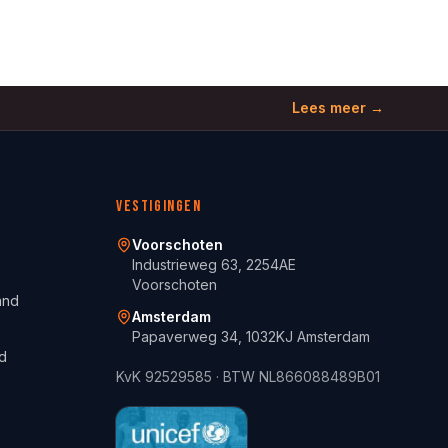
Lees meer →
Vestigingen
Voorschoten
Industrieweg 63, 2254AE
Voorschoten
and
Amsterdam
Papaverweg 34, 1032KJ Amsterdam
d
KvK
92529585
· BTW
NL866088489B01