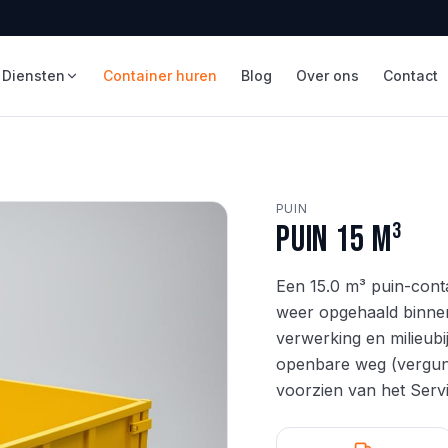
Diensten
Container huren
Blog
Over ons
Contact
PUIN
Puin 15 m³
Een 15.0 m³ puin-cont
weer opgehaald binnen 
verwerking en milieubi
openbare weg (vergunn
voorzien van het Servi