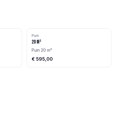
Puin
20
m³
Puin 20 m³
€ 595,00