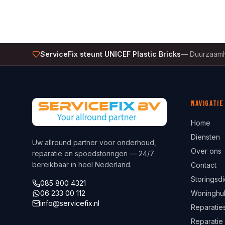
ServiceFix steunt UNICEF Plastic Bricks
—
Duurzaamh
Navigatie
Home
Diensten
Uw allround partner voor onderhoud,
Over ons
reparatie en spoedstoringen — 24/7
bereikbaar in heel Nederland.
Contact
Storingsdi
085 800 4321
06 233 00 112
Woninghu
info@servicefix.nl
Reparaties
Reparatie