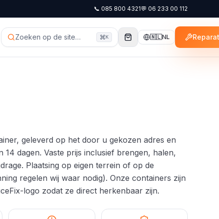
📞
085 800 4321
💬
06 233 00 112
Zoeken op de site…
Reparat
🇳🇱
NL
K
ainer, geleverd op het door u gekozen adres en
14 dagen. Vaste prijs inclusief brengen, halen,
jdrage. Plaatsing op eigen terrein of op de
ing regelen wij waar nodig). Onze containers zijn
ceFix-logo zodat ze direct herkenbaar zijn.