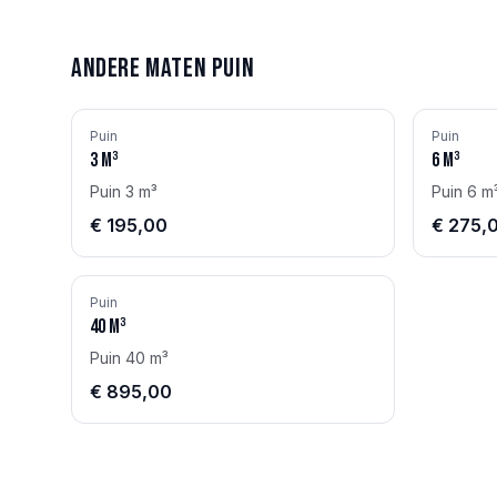
Andere maten
Puin
Puin
Puin
3
m³
6
m³
Puin 3 m³
Puin 6 m
€ 195,00
€ 275,
Puin
40
m³
Puin 40 m³
€ 895,00