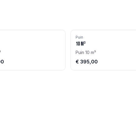
Puin
10
m³
³
Puin 10 m³
00
€ 395,00