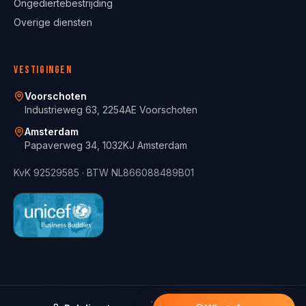
Ongediertebestrijding
Overige diensten
Vestigingen
Voorschoten
Industrieweg 63, 2254AE Voorschoten
Amsterdam
Papaverweg 34, 1032KJ Amsterdam
KvK
92529585
· BTW
NL866088489B01
© 2021 -
2026
ServiceFix BV.
Alle rechten voorbehouden.