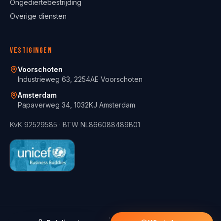
Ongediertebestrijding
Overige diensten
Vestigingen
Voorschoten
Industrieweg 63, 2254AE Voorschoten
Amsterdam
Papaverweg 34, 1032KJ Amsterdam
KvK
92529585
· BTW
NL866088489B01
© 2021 -
2026
ServiceFix BV.
Alle rechten voorbehouden.