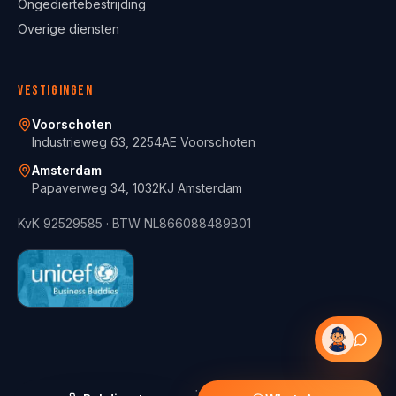
Ongediertebestrijding
Overige diensten
Vestigingen
Voorschoten
Industrieweg 63, 2254AE Voorschoten
Amsterdam
Papaverweg 34, 1032KJ Amsterdam
KvK
92529585
· BTW
NL866088489B01
© 2021 -
2026
ServiceFix BV.
Alle rechten voorbehouden.