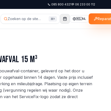
📞
085 800 4321
💬
06 233 00 112
Zoeken op de site…
Reparat
🇳🇱
NL
K
afval 15 m³
ouwafval-container, geleverd op het door u
opgehaald binnen 14 dagen. Vaste prijs inclusief
king en milieubijdrage. Plaatsing op eigen terrein
 (vergunning regelen wij waar nodig). Onze
en van het ServiceFix-logo zodat ze direct