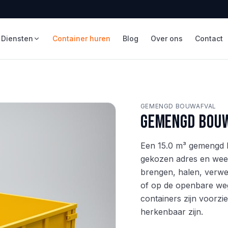
Diensten
Container huren
Blog
Over ons
Contact
GEMENGD BOUWAFVAL
Gemengd bouw
Een 15.0 m³ gemengd b
gekozen adres en weer 
brengen, halen, verwer
of op de openbare weg
containers zijn voorzi
herkenbaar zijn.