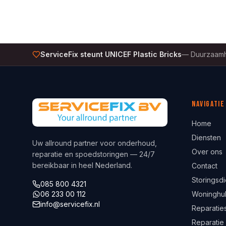
ServiceFix steunt UNICEF Plastic Bricks
—
Duurzaamh
Navigatie
Home
Diensten
Uw allround partner voor onderhoud,
Over ons
reparatie en spoedstoringen — 24/7
bereikbaar in heel Nederland.
Contact
Storingsdi
085 800 4321
06 233 00 112
Woninghu
info@servicefix.nl
Reparaties
Reparatie