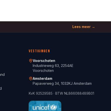
Lees meer →
Vestigingen
Voorschoten
Industrieweg 63, 2254AE
Voorschoten
and
Amsterdam
Papaverweg 34, 1032KJ Amsterdam
d
KvK
92529585
· BTW
NL866088489B01