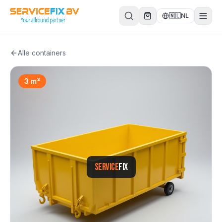
Direct naar inhoud
🇳🇱
NL
Alle containers
3
m³
SERVICE
FIX