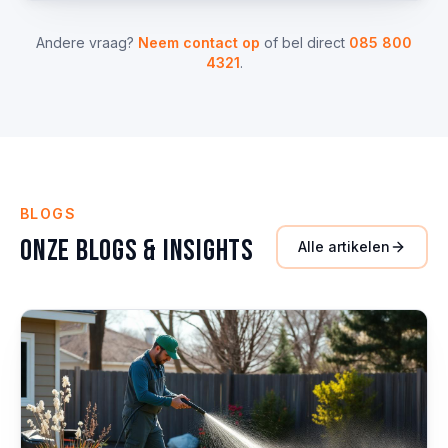
Andere vraag?
Neem contact op
of bel direct
085 800
4321
.
BLOGS
Onze Blogs & Insights
Alle artikelen