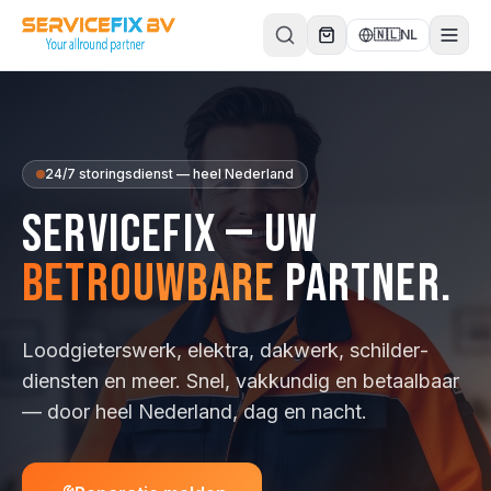
Direct naar inhoud
🇳🇱
NL
24/7 storingsdienst — heel Nederland
ServiceFix — uw
betrouwbare
partner.
Loodgieterswerk, elektra, dakwerk, schilder­
diensten en meer. Snel, vakkundig en betaalbaar
— door heel Nederland, dag en nacht.