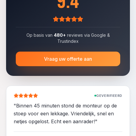
9.4
Op basis van
480+
reviews via Google &
Trustindex
Vraag uw offerte aan
GEVERIFIEERD
"
Binnen 45 minuten stond de monteur op de
stoep voor een lekkage. Vriendelijk, snel en
netjes opgelost. Echt een aanrader!
"