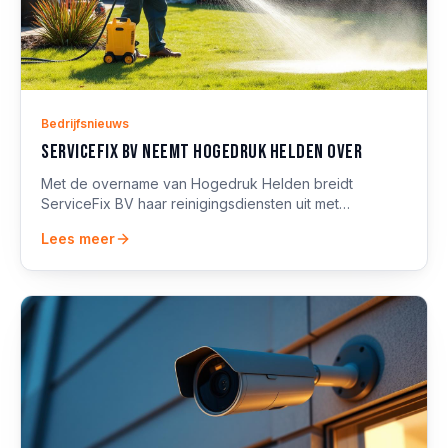
Bedrijfsnieuws
ServiceFix BV neemt Hogedruk Helden over
Met de overname van Hogedruk Helden breidt
ServiceFix BV haar reinigingsdiensten uit met
professionele hogedrukreiniging voor terras, oprit,
Lees meer
gevel en meer.