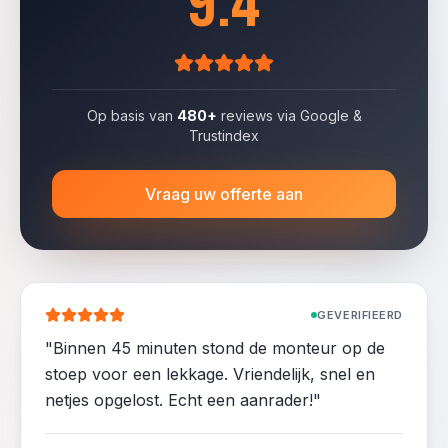
9.4
Op basis van
480+
reviews via Google &
Trustindex
Vraag uw offerte aan
GEVERIFIEERD
"
Binnen 45 minuten stond de monteur op de
stoep voor een lekkage. Vriendelijk, snel en
netjes opgelost. Echt een aanrader!
"