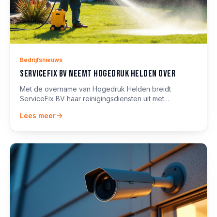
Bedrijfsnieuws
ServiceFix BV neemt Hogedruk Helden over
Met de overname van Hogedruk Helden breidt
ServiceFix BV haar reinigingsdiensten uit met
professionele hogedrukreiniging voor terras, oprit,
Lees meer
gevel en meer.