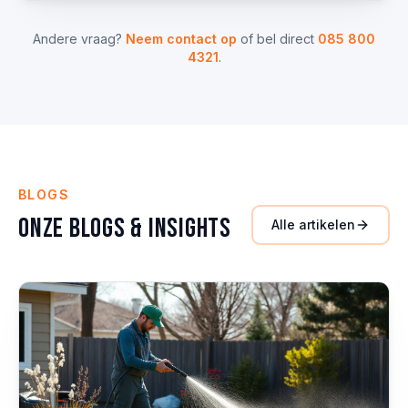
Andere vraag?
Neem contact op
of bel direct
085 800
4321
.
BLOGS
Onze Blogs & Insights
Alle artikelen