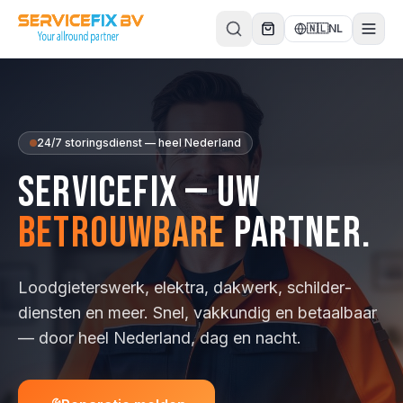
Direct naar inhoud
🇳🇱
NL
24/7 storingsdienst — heel Nederland
ServiceFix — uw
betrouwbare
partner.
Loodgieterswerk, elektra, dakwerk, schilder­
diensten en meer. Snel, vakkundig en betaalbaar
— door heel Nederland, dag en nacht.